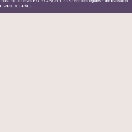
Tous droits réservés BIOTY CONCEPT 2025 /
Mentions légales
/ Une réalisation
ESPRIT DE GRÂCE