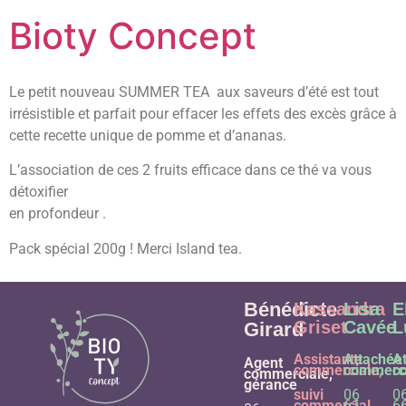
Bioty Concept
Le petit nouveau SUMMER TEA aux saveurs d’été est tout
irrésistible et parfait pour effacer les effets des excès grâce à
cette recette unique de pomme et d’ananas.
L’association de ces 2 fruits efficace dans ce thé va vous
détoxifier
en profondeur .
Pack spécial 200g ! Merci Island tea.
Bénédicte
Kassandra
Lisa
E
Griset
Cavée
L
Girard
Assistante
Attachée
A
Agent
commerciale,
commerci
c
commerciale,
gérance
suivi
06
0
commercial
61
6