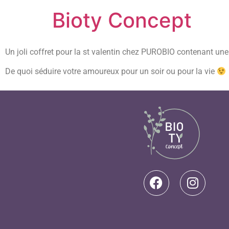
Bioty Concept
Un joli coffret pour la st valentin chez PUROBIO contenant une
De quoi séduire votre amoureux pour un soir ou pour la vie