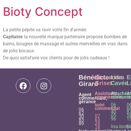
Bioty Concept
La petite pépite va ravir votre fin d’année.
Capitaine
la nouvelle marque partenaire propose bombes de
bains, bougies de massage et autres merveilles en vrac dans
de jolis bocaux.
De quoi satisfaire vos clients pour de jolis cadeaux !
Bénédicte
Kassandra
Lisa
E
Griset
Cavée
L
Girard
Assistante
Attachée
A
Agent
commerciale,
commerci
c
commerciale,
gérance
suivi
06
0
commercial
61
6
06
40
8
62
05
5
07
30
96
1
65
83
24
89
18
lisa.bio
E
33