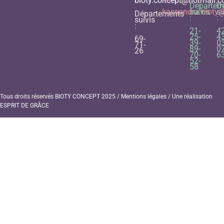
bioty.concept@hotmail.
Départem
D
kassandra.bioty
suivis
su
Départements
:
:
suivis
:
21-
42
25-
43
69-
39-
03
71-
89-
07
26
70-
6
52-
58
Tous droits réservés BIOTY CONCEPT 2025 /
Mentions légales
/ Une réalisation
ESPRIT DE GRÂCE