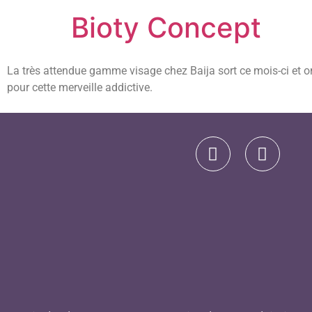
Bioty Concept
La très attendue gamme visage chez Baija sort ce mois-ci et on
pour cette merveille addictive.