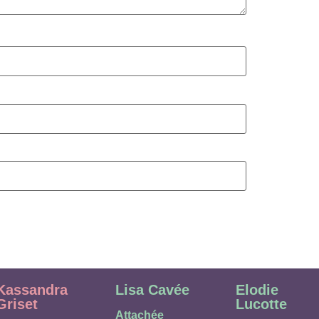
Kassandra
Lisa Cavée
Elodie
Griset
Lucotte
Attachée