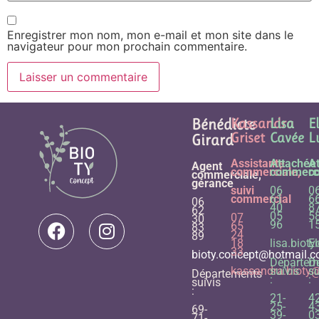
Enregistrer mon nom, mon e-mail et mon site dans le
navigateur pour mon prochain commentaire.
Bénédicte
Kassandra
Lisa
E
Griset
Cavée
L
Girard
Assistante
Attachée
A
Agent
commerciale,
commerci
c
commerciale,
gérance
suivi
06
0
commercial
61
6
06
40
8
62
05
5
07
30
96
1
65
83
24
89
18
lisa.bio
E
33
bioty.concept@hotmail.
Départem
D
kassandra.bioty
suivis
su
Départements
:
:
suivis
:
21-
42
25-
43
69-
39-
03
71-